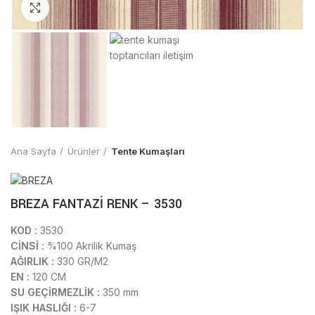
Click to enlarge
Ana Sayfa
Ürünler
Tente Kumaşları
BREZA FANTAZİ RENK – 3530
KOD :
3530
CİNSİ :
%100 Akrilik Kumaş
AĞIRLIK :
330 GR/M2
EN :
120 CM
SU GEÇİRMEZLİK :
350 mm
IŞIK HASLIĞI :
6-7