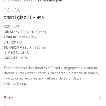
Ana Sayfa
Ürünler
Tente Kumaşları
CORTİ ÇİZGİLİ – 495
KOD :
495
CİNSİ :
%100 Akrilik Kumaş
AĞIRLIK :
320 GR/M2
EN :
120 CM
SU GEÇİRMEZLİK :
350 mm
IŞIK HASLIĞI :
8
GARANTİ :
5 Yıl
Tente sistemleri için ideal %100 akrilik su geçirmez kumaşlar.
Nadide kumaşlardan üretilmiş olan tente ve brandaları bahçe,
havuz, kafe, restoran gibi mekânlarda sorunsuzca
kullanabilirsiniz.
Ek bilgi