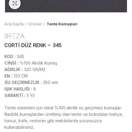
Click to enlarge
Ana Sayfa
Ürünler
Tente Kumaşları
CORTİ DÜZ RENK – 345
KOD :
345
CİNSİ :
%100 Akrilik Kumaş
AĞIRLIK :
320 GR/M2
EN :
120 CM
SU GEÇİRMEZLİK :
350 mm
IŞIK HASLIĞI :
8
GARANTİ :
5 Yıl
Tente sistemleri için ideal %100 akrilik su geçirmez kumaşlar.
Nadide kumaşlardan üretilmiş olan tente ve brandaları bahçe,
havuz, kafe, restoran gibi mekânlarda sorunsuzca
kullanabilirsiniz.