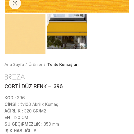
Click to enlarge
Ana Sayfa
Ürünler
Tente Kumaşları
CORTİ DÜZ RENK – 396
KOD :
396
CİNSİ :
%100 Akrilik Kumaş
AĞIRLIK :
320 GR/M2
EN :
120 CM
SU GEÇİRMEZLİK :
350 mm
IŞIK HASLIĞI :
8