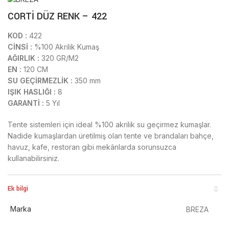
CORTİ DÜZ RENK – 422
KOD :
422
CİNSİ :
%100 Akrilik Kumaş
AĞIRLIK :
320 GR/M2
EN :
120 CM
SU GEÇİRMEZLİK :
350 mm
IŞIK HASLIĞI :
8
GARANTİ :
5 Yıl
Tente sistemleri için ideal %100 akrilik su geçirmez kumaşlar.
Nadide kumaşlardan üretilmiş olan tente ve brandaları bahçe,
havuz, kafe, restoran gibi mekânlarda sorunsuzca
kullanabilirsiniz.
Ek bilgi
Marka
BREZA