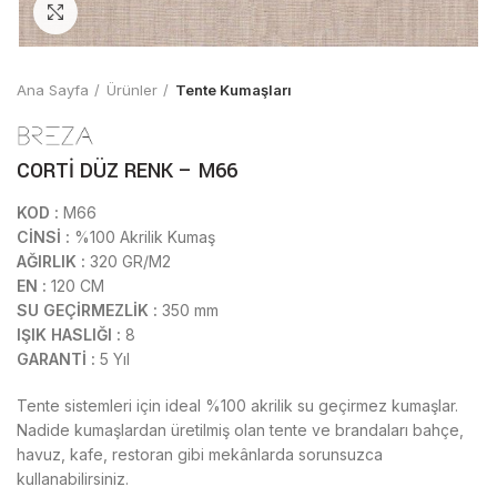
Click to enlarge
Ana Sayfa
Ürünler
Tente Kumaşları
CORTİ DÜZ RENK – M66
KOD :
M66
CİNSİ :
%100 Akrilik Kumaş
AĞIRLIK :
320 GR/M2
EN :
120 CM
SU GEÇİRMEZLİK :
350 mm
IŞIK HASLIĞI :
8
GARANTİ :
5 Yıl
Tente sistemleri için ideal %100 akrilik su geçirmez kumaşlar.
Nadide kumaşlardan üretilmiş olan tente ve brandaları bahçe,
havuz, kafe, restoran gibi mekânlarda sorunsuzca
kullanabilirsiniz.