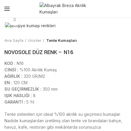
Click to enlarge
Ana Sayfa
Ürünler
Tente Kumaşları
NOVOSOLE DÜZ RENK – N16
KOD :
N16
CİNSİ :
%100 Akrilik Kumaş
AĞIRLIK :
320 GR/M2
EN :
120 CM
SU GEÇİRMEZLİK :
350 mm
IŞIK HASLIĞI :
8
GARANTİ :
5 Yıl
Tente sistemleri için ideal %100 akrilik su geçirmez kumaşlar.
Nadide kumaşlardan üretilmiş olan tente ve brandaları bahçe,
havuz, kafe, restoran gibi mekânlarda sorunsuzca