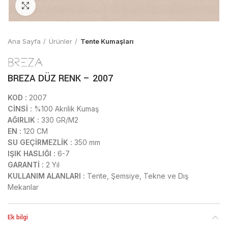
Click to enlarge
Ana Sayfa
Ürünler
Tente Kumaşları
BREZA DÜZ RENK – 2007
KOD :
2007
CİNSİ :
%100 Akrilik Kumaş
AĞIRLIK :
330 GR/M2
EN :
120 CM
SU GEÇİRMEZLİK :
350 mm
IŞIK HASLIĞI :
6-7
GARANTİ :
2 Yıl
KULLANIM ALANLARI :
Tente, Şemsiye, Tekne ve Dış
Mekanlar
Ek bilgi