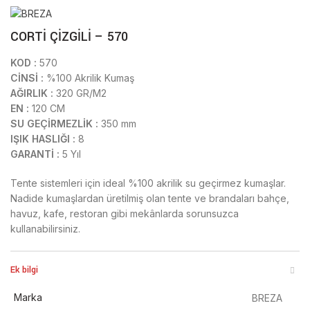
CORTİ ÇİZGİLİ – 570
KOD :
570
CİNSİ :
%100 Akrilik Kumaş
AĞIRLIK :
320 GR/M2
EN :
120 CM
SU GEÇİRMEZLİK :
350 mm
IŞIK HASLIĞI :
8
GARANTİ :
5 Yıl
Tente sistemleri için ideal %100 akrilik su geçirmez kumaşlar.
Nadide kumaşlardan üretilmiş olan tente ve brandaları bahçe,
havuz, kafe, restoran gibi mekânlarda sorunsuzca
kullanabilirsiniz.
Ek bilgi
Marka
BREZA