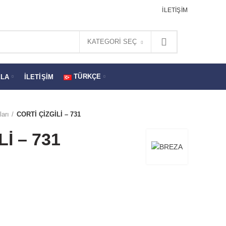
İLETIŞIM
KATEGORI SEÇ
TÜRKÇE
ELA
İLETIŞIM
arı
CORTİ ÇİZGİLİ – 731
İ – 731