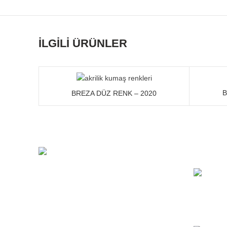
İLGILI ÜRÜNLER
B
BREZA DÜZ RENK – 2020
SON HA
Albayrak Kumaş Tente Kumaşları Branda
Kumaşları Şemsiye Kumaşları
Molla Hüsrev Mah. Atatürk Bulvarı İMÇ
1.Blok No: 58/1407 Fatih – İstanbul –