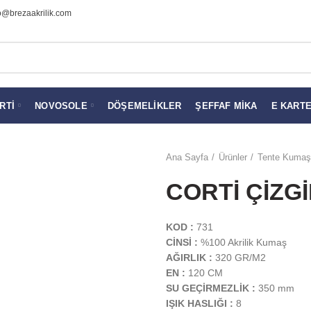
o@brezaakrilik.com
RTI
NOVOSOLE
DÖŞEMELIKLER
ŞEFFAF MIKA
E KART
Ana Sayfa
Ürünler
Tente Kumaşl
CORTİ ÇİZGİL
KOD :
731
CİNSİ :
%100 Akrilik Kumaş
AĞIRLIK :
320 GR/M2
EN :
120 CM
SU GEÇİRMEZLİK :
350 mm
IŞIK HASLIĞI :
8