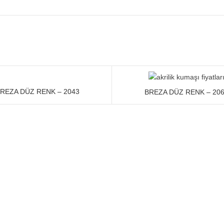
REZA DÜZ RENK – 2043
BREZA DÜZ RENK – 20
BERLER
KATEGORILER
Akrilik kumaş
Breza Akrilik
özellikleri
Breza Düz Renk Kumaşlar
14 Mart 2023
No
Comments
Breza Çizgili Kumaşlar
Breza Fantazi Renk Kumaşlar