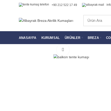
inf
+90 212 522 17 49
ANASAYFA
KURUMSAL
ÜRÜNLER
BREZA
CO
Click to enlarge